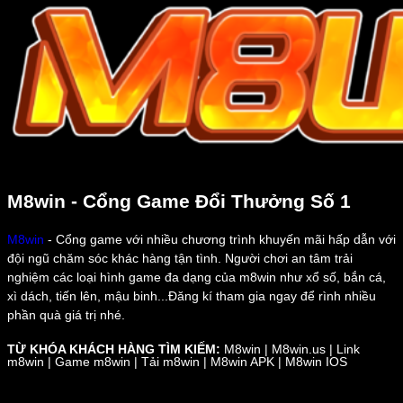
M8win - Cổng Game Đổi Thưởng Số 1
M8win
- Cổng game với nhiều chương trình khuyến mãi hấp dẫn với
đội ngũ chăm sóc khác hàng tận tình. Người chơi an tâm trải
nghiệm các loại hình game đa dạng của m8win như xổ số, bắn cá,
xì dách, tiến lên, mậu binh...Đăng kí tham gia ngay để rình nhiều
phần quà giá trị nhé.
TỪ KHÓA KHÁCH HÀNG TÌM KIẾM:
M8win | M8win.us | Link
m8win | Game m8win | Tải m8win | M8win APK | M8win IOS