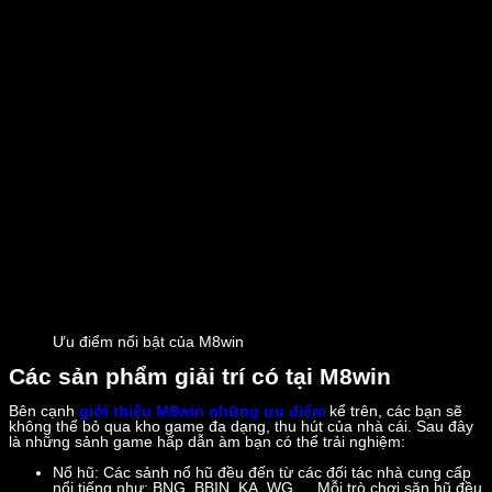
Ưu điểm nổi bật của M8win
Các sản phẩm giải trí có tại M8win
Bên cạnh
giới thiệu M8win những ưu điểm
kể trên, các bạn sẽ
không thể bỏ qua kho game đa dạng, thu hút của nhà cái. Sau đây
là những sảnh game hấp dẫn àm bạn có thể trải nghiệm:
Nổ hũ: Các sảnh nổ hũ đều đến từ các đối tác nhà cung cấp
nổi tiếng như: BNG, BBIN, KA, WG,… Mỗi trò chơi săn hũ đều