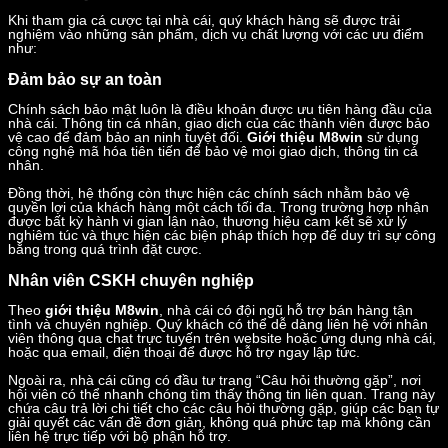
Khi tham gia cá cược tại nhà cái, quý khách hàng sẽ được trải
nghiệm vào những sản phẩm, dịch vụ chất lượng với các ưu điểm
như:
Đảm bảo sự an toàn
Chính sách bảo mật luôn là điều khoản được ưu tiên hàng đầu của
nhà cái. Thông tin cá nhân, giao dịch của các thành viên được bảo
vệ cao để đảm bảo an ninh tuyệt đối.
Giới thiệu M8win
sử dụng
công nghệ mã hóa tiên tiến để bảo vệ mọi giao dịch, thông tin cá
nhân.
Đồng thời, hệ thống còn thực hiện các chính sách nhằm bảo vệ
quyền lợi của khách hàng một cách tối đa. Trong trường hợp nhận
được bất kỳ hành vi gian lận nào, thương hiệu cam kết sẽ xử lý
nghiêm túc và thực hiện các biện pháp thích hợp để duy trì sự công
bằng trong quá trình đặt cược.
Nhân viên CSKH chuyên nghiệp
Theo
giới thiệu M8win
, nhà cái có đội ngũ hỗ trợ bán hàng tận
tình và chuyên nghiệp. Quý khách có thể dễ dàng liên hệ với nhân
viên thông qua chat trực tuyến trên website hoặc ứng dụng nhà cái,
hoặc qua email, điện thoại để được hỗ trợ ngay lập tức.
Ngoài ra, nhà cái cũng có đầu tư trang “Câu hỏi thường gặp”, nơi
hội viên có thể nhanh chóng tìm thấy thông tin liên quan. Trang này
chứa câu trả lời chi tiết cho các câu hỏi thường gặp, giúp các bạn tự
giải quyết các vấn đề đơn giản, không quá phức tạp mà không cần
liên hệ trực tiếp với bộ phận hỗ trợ.