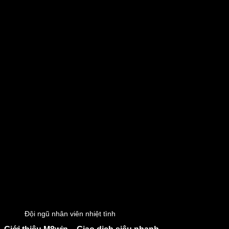
Đội ngũ nhân viên nhiệt tình