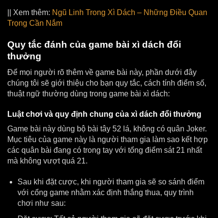
|| Xem thêm:
Ngũ Linh Trong Xì Dách – Những Điều Quan
Trọng Cần Nắm
Quy tắc đánh của game bài xì dách đổi
thưởng
Để mọi người rõ thêm về game bài này, phần dưới đây
chúng tôi sẽ giới thiệu cho bạn quy tắc, cách tính điểm số,
thuật ngữ thường dùng trong game bài xì dách:
Luật chơi và quy định chung của xì dách đổi thưởng
Game bài này dùng bộ bài tây 52 lá, không có quân Joker.
Mục tiêu của game này là người tham gia làm sao kết hợp
các quân bài đang có trong tay với tổng điểm sát 21 nhất
mà không vượt quá 21.
Sau khi đặt cược, khi người tham gia sẽ so sánh điểm
với cổng game nhằm xác định thắng thua, quy trình
chơi như sau: