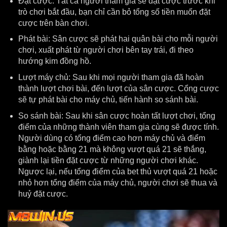
Đặt cược: Tất cả người tham gia sẽ đặt cược trước khi
trò chơi bắt đầu, bạn chỉ cần bỏ tổng số tiền muốn đặt
cược trên bàn chơi.
Phát bài: Sân cược sẽ phát hai quân bài cho mỗi người
chơi, xuất phát từ người chơi bên tay trái, đi theo
hướng kim đồng hồ.
Lượt máy chủ: Sau khi mọi người tham gia đã hoàn
thành lượt chơi bài, đến lượt của sân cược. Cổng cược
sẽ tự phát bài cho máy chủ, tiến hành so sánh bài.
So sánh bài: Sau khi sân cược hoàn tất lượt chơi, tổng
điểm của những thành viên tham gia cùng sẽ được tính.
Người dùng có tổng điểm cao hơn máy chủ và điểm
bằng hoặc bằng 21 mà không vượt quá 21 sẽ thắng,
giành lại tiền đặt cược từ những người chơi khác.
Ngược lại, nếu tổng điểm của bet thủ vượt quá 21 hoặc
nhỏ hơn tổng điểm của máy chủ, người chơi sẽ thua và
huỷ đặt cược.