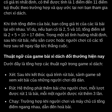
có giá trị nhất định, có thể được tính là 1 điểm đến 11 điểm
tuỳ thuộc theo trường hợp và quy ước tại nơi bạn tham gia
chơi xì dách.
Khi tính tổng điểm của bài, bạn cộng giá trị của các lá bài
lại với nhau. Ví dụ, nếu bạn có lá 2, 5 và 10, tổng điểm sẽ
là 2 + 5 + 10 = 17 điểm. Trong một số tình huống nhất định,
sau khi rút bài, nếu sân cược hoặc người chơi có các tổ
hợp sau sẽ ngay lập tức thắng cuộc.
Thuật ngữ của game bài xì dách đổi thưởng hiện nay
Dưới đây là tổng hợp các thuật ngữ trong game xì dách:
Xét: Sau khi kết thúc quá trình rút bài, sảnh game sẽ
xem xét bài của những người chơi đã dàn.
Rút: Hệ thống phát thêm bài cho người chơi, mỗi lượt
được rút 1 lá bài, mỗi một người được rút thêm 3 lần.
Chạy: Trường hợp khi người chơi và máy chủ có tổng
điểm ngang nhau, dẫn đến hoà bài.