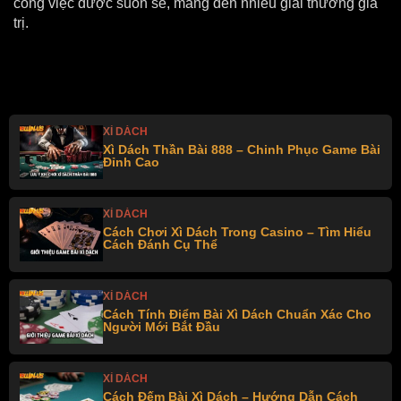
công việc được suôn sẻ, mang đến nhiều giải thưởng giá
trị.
XÌ DÁCH
Xì Dách Thần Bài 888 – Chinh Phục Game Bài
Đỉnh Cao
XÌ DÁCH
Cách Chơi Xì Dách Trong Casino – Tìm Hiểu
Cách Đánh Cụ Thể
XÌ DÁCH
Cách Tính Điểm Bài Xì Dách Chuẩn Xác Cho
Người Mới Bắt Đầu
XÌ DÁCH
Cách Đếm Bài Xì Dách – Hướng Dẫn Cách