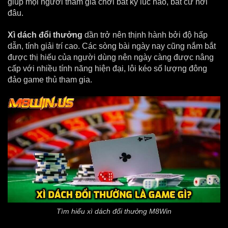
giúp mọi người tham gia chơi bất kỳ lúc nào, bất cứ nơi
đâu.
Xì dách đổi thưởng
dần trở nên thịnh hành bởi độ hấp
dẫn, tính giải trí cao. Các sòng bài ngày nay cũng nắm bắt
được thị hiếu của người dùng nên ngày càng được nâng
cấp với nhiều tính năng hiện đại, lôi kéo số lượng đông
đảo game thủ tham gia.
Tìm hiểu xì dách đổi thưởng M8Win