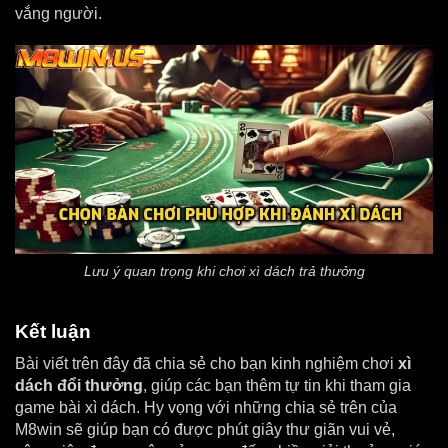
vắng người.
Lưu ý quan trọng khi chơi xì dách trả thưởng
Kết luận
Bài viết trên đây đã chia sẻ cho bạn kinh nghiệm chơi
xì
dách đổi thưởng
, giúp các bạn thêm tự tin khi tham gia
game bài xì dách. Hy vọng với những chia sẻ trên của
M8win sẽ giúp bạn có được phút giây thư giãn vui vẻ,