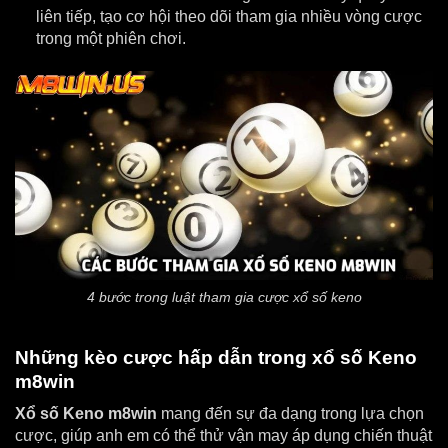
liên tiếp, tạo cơ hội theo dõi tham gia nhiều vòng cược
trong một phiên chơi.
4 bước trong luật tham gia cược xổ số keno
Những kèo cược hấp dẫn trong xổ số Keno
m8win
Xổ số Keno m8win
mang đến sự đa dạng trong lựa chọn
cược, giúp anh em có thể thử vận may áp dụng chiến thuật