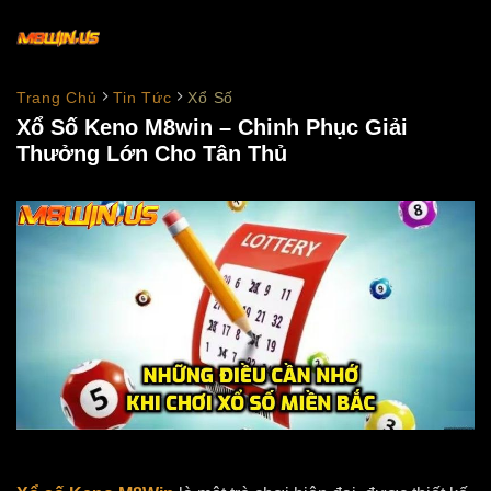
Chuyển
đến
nội
dung
Trang Chủ
Tin Tức
Xổ Số
Xổ Số Keno M8win – Chinh Phục Giải
Thưởng Lớn Cho Tân Thủ