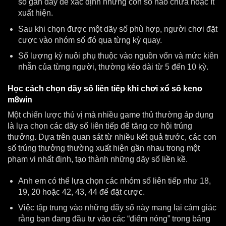
số gần đây để xác định những con số nào chưa hoặc ít
xuất hiện.
Sau khi chọn được một dãy số phù hợp, người chơi đặt
cược vào nhóm số đó qua từng kỳ quay.
Số lượng kỳ nuôi phụ thuộc vào nguồn vốn và mức kiên
nhẫn của từng người, thường kéo dài từ 5 đến 10 kỳ.
Học cách chọn dãy số liên tiếp khi chơi xổ số keno
m8win
Một chiến lược thú vị mà nhiều game thủ thường áp dụng
là lựa chọn các dãy số liên tiếp để tăng cơ hội trúng
thưởng. Dựa trên quan sát từ nhiều kết quả trước, các con
số trúng thưởng thường xuất hiện gần nhau trong một
phạm vi nhất định, tạo thành những dãy số liền kề.
Anh em có thể lựa chọn các nhóm số liên tiếp như 18,
19, 20 hoặc 42, 43, 44 để đặt cược.
Việc tập trung vào những dãy số này mang lại cảm giác
rằng bạn đang đầu tư vào các “điểm nóng” trong bảng