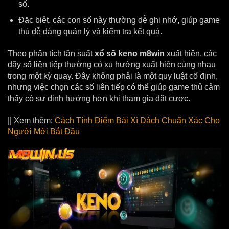
số.
Đặc biệt, các con số này thường dễ ghi nhớ, giúp game
thủ dễ dàng quản lý và kiểm tra kết quả.
Theo phân tích tần suất
xổ số keno m8win
xuất hiện, các
dãy số liên tiếp thường có xu hướng xuất hiện cùng nhau
trong một kỳ quay. Đây không phải là một quy luật cố định,
nhưng việc chọn các số liên tiếp có thể giúp game thủ cảm
thấy có sự định hướng hơn khi tham gia đặt cược.
|| Xem thêm:
Cách Tính Điểm Bài Xì Dách Chuẩn Xác Cho
Người Mới Bắt Đầu