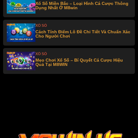
Xổ Số Miền Bắc – Loại Hình Cá Cược Thông
Dụng Nhất Ở M8win
XỔ SỐ
Cách Tính Điểm Lô Đề Chi Tiết Và Chuẩn Xác
Cho Người Chơi
XỔ SỐ
Mẹo Chơi Xổ Số – Bí Quyết Cá Cược Hiệu
Quả Tại M8WIN