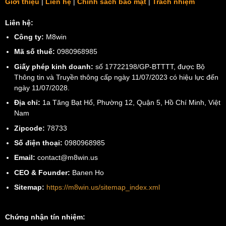
Giới thiệu
|
Liên hệ
|
Chính sách bảo mật
|
Trách nhiệm
Liên hệ:
Công ty:
M8win
Mã số thuế:
0980968985
Giấy phép kinh doanh:
số 17722198/GP-BTTTT, được Bộ
Thông tin và Truyền thông cấp ngày 11/07/2023 có hiệu lực đến
ngày 11/07/2028.
Địa chỉ:
1a
Tăng Bạt Hổ, Phường 12, Quận 5, Hồ Chí Minh, Việt
Nam
Zipcode:
78733
Số điện thoại:
0980968985
Email:
contact@m8win.us
CEO & Founder:
Banen Ho
Sitemap:
https://m8win.us/sitemap_index.xml
Chứng nhận tín nhiệm: