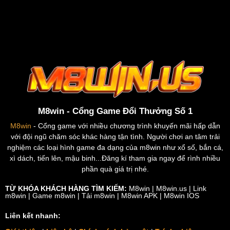
M8win - Cổng Game Đổi Thưởng Số 1
M8win
- Cổng game với nhiều chương trình khuyến mãi hấp dẫn
với đội ngũ chăm sóc khác hàng tận tình. Người chơi an tâm trải
nghiệm các loại hình game đa dạng của m8win như xổ số, bắn cá,
xì dách, tiến lên, mậu binh...Đăng kí tham gia ngay để rình nhiều
phần quà giá trị nhé.
TỪ KHÓA KHÁCH HÀNG TÌM KIẾM:
M8win | M8win.us | Link
m8win | Game m8win | Tải m8win | M8win APK | M8win IOS
Liên kết nhanh: