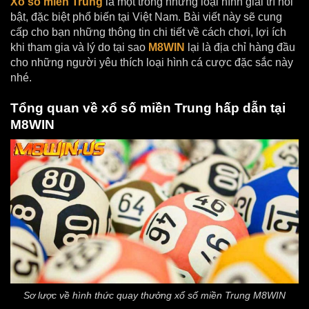
Xổ số miền Trung
là một trong những loại hình giải trí nổi
bật, đặc biệt phổ biến tại Việt Nam. Bài viết này sẽ cung
cấp cho bạn những thông tin chi tiết về cách chơi, lợi ích
khi tham gia và lý do tại sao
M8WIN
lại là địa chỉ hàng đầu
cho những người yêu thích loại hình cá cược đặc sắc này
nhé.
Tổng quan về xổ số miền Trung hấp dẫn tại
M8WIN
Sơ lược về hình thức quay thưởng xổ số miền Trung M8WIN