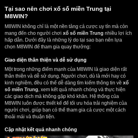
Tại sao nên chơi xổ số miền Trung tại
M8WIN?
M8WIN không chỉ là một nền tảng cá cược uy tín mà còn
mang đến cho người chơi
xổ số miền Trung
nhiều lợi ích
hấp dẫn. Dưới đây là những lý do tại sao bạn nên lựa
chọn M8WIN để tham gia quay thưởng:
Giao diện thân thiện và dễ sử dụng
Một trong những điểm mạnh của M8WIN là giao diện rất
thân thiện và dễ sử dụng. Người chơi, dù là mới hay có
kinh nghiệm, đều có thể dễ dàng tìm kiếm thông tin về
xổ
số miền Trung
, xem kết quả nhanh chóng và thực hiện
các giao dịch mà không gặp khó khăn. Hệ thống của
M8WIN luôn được thiết kế để tối ưu hóa trải nghiệm của
người chơi, giúp bạn có thể tham gia cá cược một cách
thoải mái và thuận tiện.
Cập nhật kết quả nhanh chóng