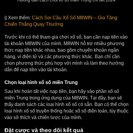
Hướng dẫn cách chơi xổ số miền Trung chi tiết 2024
|| Xem thêm:
Cách Soi Cầu Xổ Số M8WIN – Gia Tăng
Chiến Thắng Quay Thưởng
Trước khi có thể tham gia chơi xổ số, bạn cần nạp tiền vào
tài khoản M8WIN của mình. M8WIN hỗ trợ nhiều phương
thức nạp tiền khác nhau, bao gồm chuyển khoản ngân
hàng, ví điện tử và các phương thức khác. Bạn chỉ cần
chọn phương thức phù hợp với mình và làm theo hướng
dẫn để nạp tiền vào tài khoản.
Chọn loại hình xổ số miền Trung
Sau khi hoàn tất việc nạp tiền, bạn hãy vào phần xổ số
miền Trung trong ứng dụng của M8WIN. Tại đây, bạn sẽ
thấy danh sách các loại hình xổ số có sẵn. Bạn có thể chọn
loại hình xổ số truyền thống hoặc xổ số điện toán, tùy thuộc
vào sở thích và chiến lược của mình.
Đặt cược và theo dõi kết quả