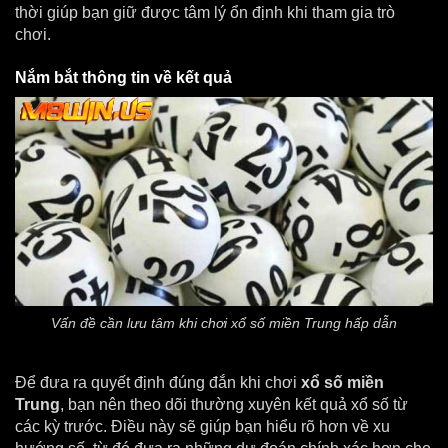
thời giúp bạn giữ được tâm lý ổn định khi tham gia trò
chơi.
Nắm bắt thông tin về kết quả
Vấn đề cần lưu tâm khi chơi xổ số miền Trung hấp dẫn
Để đưa ra quyết định đúng đắn khi chơi
xổ số miền
Trung
, bạn nên theo dõi thường xuyên kết quả xổ số từ
các kỳ trước. Điều này sẽ giúp bạn hiểu rõ hơn về xu