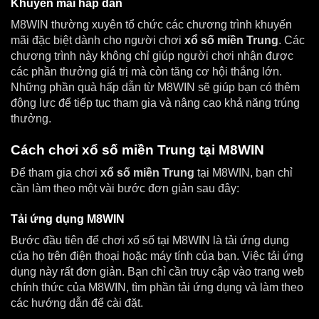
Khuyến mãi hấp dẫn
M8WIN thường xuyên tổ chức các chương trình khuyến
mãi đặc biệt dành cho người chơi
xổ số miền Trung
. Các
chương trình này không chỉ giúp người chơi nhận được
các phần thưởng giá trị mà còn tăng cơ hội thắng lớn.
Những phần quà hấp dẫn từ M8WIN sẽ giúp bạn có thêm
động lực để tiếp tục tham gia và nâng cao khả năng trúng
thưởng.
Cách chơi xổ số miền Trung tại M8WIN
Để tham gia chơi
xổ số miền Trung
tại M8WIN, bạn chỉ
cần làm theo một vài bước đơn giản sau đây:
Tải ứng dụng M8WIN
Bước đầu tiên để chơi xổ số tại M8WIN là tải ứng dụng
của họ trên điện thoại hoặc máy tính của bạn. Việc tải ứng
dụng này rất đơn giản. Bạn chỉ cần truy cập vào trang web
chính thức của M8WIN, tìm phần tải ứng dụng và làm theo
các hướng dẫn để cài đặt.