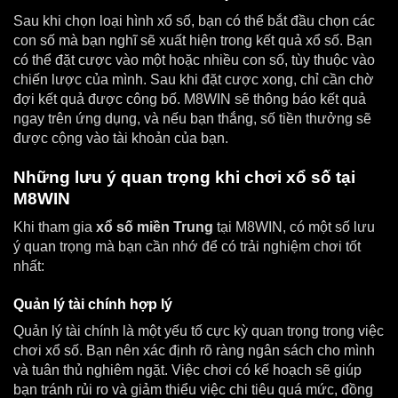
Sau khi chọn loại hình xổ số, bạn có thể bắt đầu chọn các
con số mà bạn nghĩ sẽ xuất hiện trong kết quả xổ số. Bạn
có thể đặt cược vào một hoặc nhiều con số, tùy thuộc vào
chiến lược của mình. Sau khi đặt cược xong, chỉ cần chờ
đợi kết quả được công bố. M8WIN sẽ thông báo kết quả
ngay trên ứng dụng, và nếu bạn thắng, số tiền thưởng sẽ
được cộng vào tài khoản của bạn.
Những lưu ý quan trọng khi chơi xổ số tại
M8WIN
Khi tham gia
xổ số miền Trung
tại M8WIN, có một số lưu
ý quan trọng mà bạn cần nhớ để có trải nghiệm chơi tốt
nhất:
Quản lý tài chính hợp lý
Quản lý tài chính là một yếu tố cực kỳ quan trọng trong việc
chơi xổ số. Bạn nên xác định rõ ràng ngân sách cho mình
và tuân thủ nghiêm ngặt. Việc chơi có kế hoạch sẽ giúp
bạn tránh rủi ro và giảm thiểu việc chi tiêu quá mức, đồng