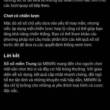
hướng số, từ đó đưa ra những dự đoán chính xác hơn cho
các lượt quay số tiếp theo.
Chơi có chiến lược
Mặc dù xổ số chủ yếu dựa vào yếu tố may mắn, nhưng
việc áp dụng một chiến lược hợp lý cũng có thể giúp bạn
tăng khả năng chiến thắng. Bạn có thể tham khảo các
phương pháp soi cầu hoặc phân tích các kết quả xổ số
trước đó để đưa ra các quyết định thông minh hơn.
Lời kết
Xổ số miền Trung
tại M8WIN mang đến cho người chơi
một sân chơi thú vị và đầy cơ hội trúng thưởng. Với giao
diện dễ sử dụng, kết quả cập nhật nhanh chóng, đội ngũ
hỗ trợ tận tình và những khuyến mãi hấp dẫn, M8WIN là
địa chỉ lý tưởng cho những ai yêu thích loại hình cá cược
đặc sắc.